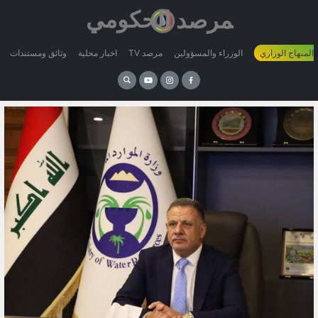
 المنهاج الوزاري
الوزراء والمسؤولين
مرصد TV
اخبار محلية
وثائق ومستندات