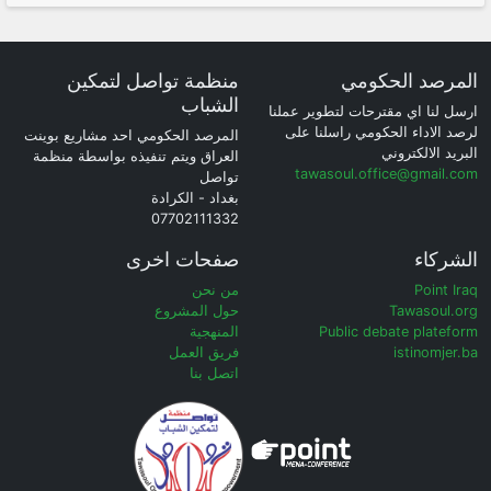
المرصد الحكومي
منظمة تواصل لتمكين
الشباب
ارسل لنا اي مقترحات لتطوير عملنا
لرصد الاداء الحكومي راسلنا على
المرصد الحكومي احد مشاريع بوينت
البريد الالكتروني
العراق ويتم تنفيذه بواسطة منظمة
tawasoul.office@gmail.com
تواصل
بغداد - الكرادة
07702111332
الشركاء
صفحات اخرى
Point Iraq
من نحن
Tawasoul.org
حول المشروع
Public debate plateform
المنهجية
istinomjer.ba
فريق العمل
اتصل بنا