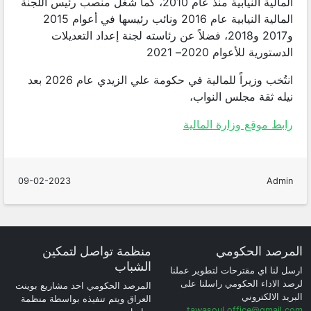
المالية النيابية منذ عام 2010، كما شغل منصب رئيس اللجنة
المالية النيابية عام 2016 ونائب رئيسها في أعوام 2015
و2017 و2018، فضلاً عن رئاسته لجنة إعداد التعديلات
الدستورية للأعوام 2020– 2021
انتُخب وزيراً للمالية في حكومة علي الزيدي عام 2026 بعد
نيله ثقة مجلس النواب،
رابط موقع وزارة المالية
09-02-2023
Admin
المرصد الحكومي
منظمة تواصل لتمكين
الشباب
ارسل لنا اي مقترحات لتطوير عملنا
لرصد الاداء الحكومي راسلنا على
المرصد الحكومي احد مشاريع بوينت
البريد الالكتروني
العراق ويتم تنفيذه بواسطة منظمة
tawasoul.office@gmail.com