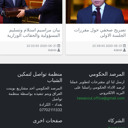
تصريح صحفي حول مقررات
بيان مراسيم استلام وتسليم
الجلسة الاولى
المسؤولية والحقائب الوزارية
2020-05-31 22:32:03
2020-05-31 22:39:45
Admin
Admin
المرصد الحكومي
منظمة تواصل لتمكين
الشباب
ارسل لنا اي مقترحات لتطوير عملنا
لرصد الاداء الحكومي راسلنا على
المرصد الحكومي احد مشاريع بوينت
البريد الالكتروني
العراق ويتم تنفيذه بواسطة منظمة
tawasoul.office@gmail.com
تواصل
بغداد - الكرادة
07702111332
الشركاء
صفحات اخرى