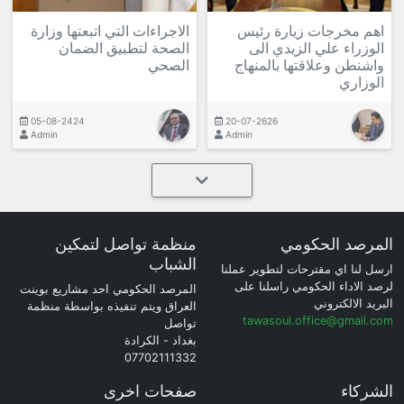
اهم مخرجات زيارة رئيس
الاجراءات التي اتبعتها وزارة
الوزراء علي الزيدي الى
الصحة لتطبيق الضمان
واشنطن وعلاقتها بالمنهاج
الصحي
الوزاري
05-08-2424
20-07-2626
Admin
Admin
المرصد الحكومي
منظمة تواصل لتمكين
الشباب
ارسل لنا اي مقترحات لتطوير عملنا
لرصد الاداء الحكومي راسلنا على
المرصد الحكومي احد مشاريع بوينت
البريد الالكتروني
العراق ويتم تنفيذه بواسطة منظمة
tawasoul.office@gmail.com
تواصل
بغداد - الكرادة
07702111332
الشركاء
صفحات اخرى