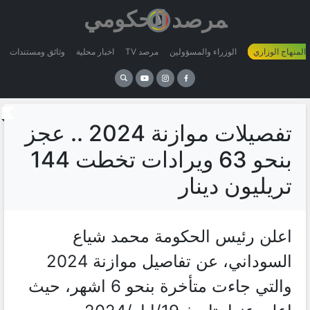
 المنهاج الوزاري
الوزراء والمسؤولين
مرصد TV
اخبار محلية
وثائق ومستندات
تفصيلات موازنة 2024 .. عجز
بنحو 63 ويرادات تخطت 144
تريليون دينار
اعلن رئيس الحكومة محمد شياع
السوداني، عن تفاصيل موازنة 2024
والتي جاءت متأخرة بنحو 6 اشهر، حيث