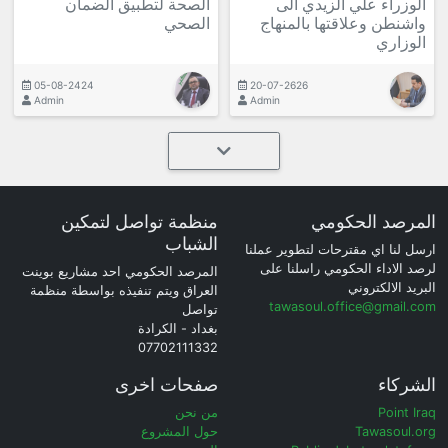
الوزراء علي الزيدي الى
الصحة لتطبيق الضمان
واشنطن وعلاقتها بالمنهاج
الصحي
الوزاري
05-08-2424
20-07-2626
Admin
Admin
المرصد الحكومي
منظمة تواصل لتمكين
الشباب
ارسل لنا اي مقترحات لتطوير عملنا
لرصد الاداء الحكومي راسلنا على
المرصد الحكومي احد مشاريع بوينت
البريد الالكتروني
العراق ويتم تنفيذه بواسطة منظمة
tawasoul.office@gmail.com
تواصل
بغداد - الكرادة
07702111332
الشركاء
صفحات اخرى
Point Iraq
من نحن
Tawasoul.org
حول المشروع