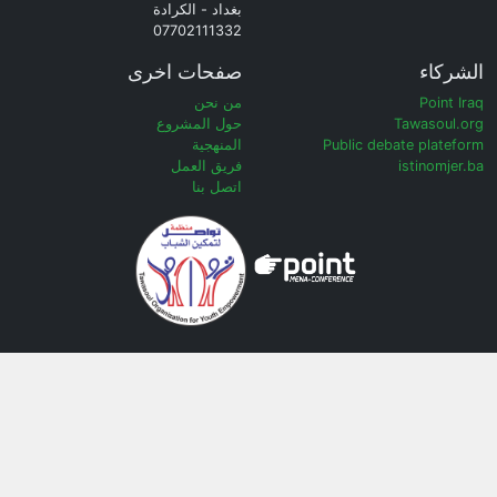
بغداد - الكرادة
07702111332
الشركاء
صفحات اخرى
Point Iraq
من نحن
Tawasoul.org
حول المشروع
Public debate plateform
المنهجية
istinomjer.ba
فريق العمل
اتصل بنا